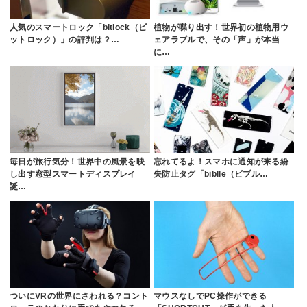
人気のスマートロック「bitlock（ビ
植物が喋り出す！世界初の植物用ウ
ットロック）」の評判は？…
ェアラブルで、その「声」が本当
に…
毎日が旅行気分！世界中の風景を映
忘れてるよ！スマホに通知が来る紛
し出す窓型スマートディスプレイ
失防止タグ「biblle（ビブル…
誕…
ついにVRの世界にさわれる？コント
マウスなしでPC操作ができる