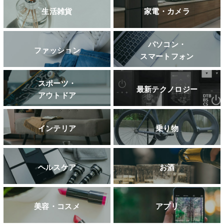
生活雑貨
家電・カメラ
パソコン・
ファッション
スマートフォン
スポーツ・
最新テクノロジー
アウトドア
インテリア
乗り物
ヘルスケア
お酒
美容・コスメ
アプリ