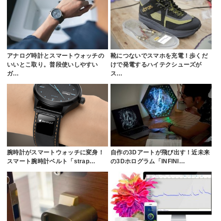
アナログ時計とスマートウォッチの
靴につないでスマホを充電！歩くだ
いいとこ取り。普段使いしやすい
けで発電するハイテクシューズが
ガ…
ス…
腕時計がスマートウォッチに変身！
自作の3Dアートが飛び出す！近未来
スマート腕時計ベルト「strap…
の3Dホログラム「INFINI…