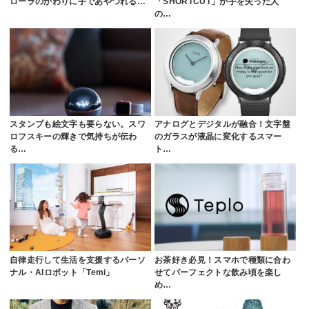
ローラのかわりに手であやつれる…
「SHORTCUT」が手を失った人
の…
スタンプも絵文字も要らない。スワ
アナログとデジタルが融合！文字盤
ロフスキーの輝きで気持ちが伝わ
のガラスが液晶に変化するスマー
る…
ト…
自律走行して生活を支援するパーソ
お茶好き必見！スマホで種類に合わ
ナル・AIロボット「Temi」
せてパーフェクトな飲み頃を楽し
め…