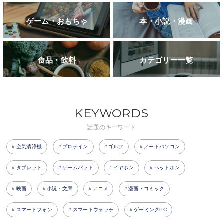
ゲーム・おもちゃ
本・小説・漫画
食品・飲料
カテゴリー一覧
KEYWORDS
話題のキーワード
空気清浄機
プロテイン
ゴルフ
ノートパソコン
タブレット
ゲームパッド
イヤホン
ヘッドホン
映画
小説・文庫
アニメ
漫画・コミック
スマートフォン
スマートウォッチ
ゲーミングPC