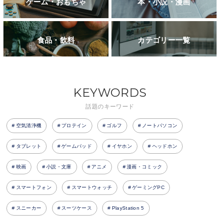
ゲーム・おもちゃ
本・小説・漫画
食品・飲料
カテゴリー一覧
KEYWORDS
話題のキーワード
空気清浄機
プロテイン
ゴルフ
ノートパソコン
タブレット
ゲームパッド
イヤホン
ヘッドホン
映画
小説・文庫
アニメ
漫画・コミック
スマートフォン
スマートウォッチ
ゲーミングPC
スニーカー
スーツケース
PlayStation 5