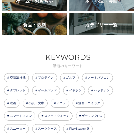
ゲーム・おもちゃ
本・小説・漫画
食品・飲料
カテゴリー一覧
KEYWORDS
話題のキーワード
空気清浄機
プロテイン
ゴルフ
ノートパソコン
タブレット
ゲームパッド
イヤホン
ヘッドホン
映画
小説・文庫
アニメ
漫画・コミック
スマートフォン
スマートウォッチ
ゲーミングPC
スニーカー
スーツケース
PlayStation 5