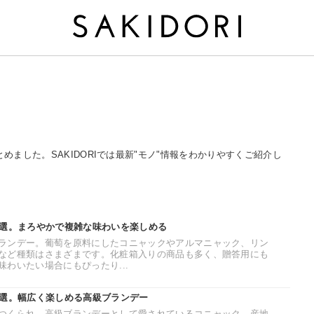
とめました。SAKIDORIでは最新"モノ"情報をわかりやすくご紹介し
0選。まろやかで複雑な味わいを楽しめる
ランデー。葡萄を原料にしたコニャックやアルマニャック、リン
など種類はさまざまです。化粧箱入りの商品も多く、贈答用にも
わいたい場合にもぴったり...
8選。幅広く楽しめる高級ブランデー
つくられ、高級ブランデーとして愛されているコニャック。産地