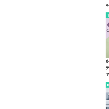
デ
で
1