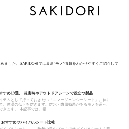
まとめました。SAKIDORIでは最新"モノ"情報をわかりやすくご紹介して
すすめ19選。 災害時やアウトドアシーンで役立つ製品
イテムとして持っておきたい「エマージェンシーシート」。体に
て、体温の低下を防ぎます。防水・防風効果があるモノを選べ
きます。 本記事では、幅...
！おすすめサバイバルシート比較
バイバルシート。ここ数年の登山ブームでサバイバルシートを購