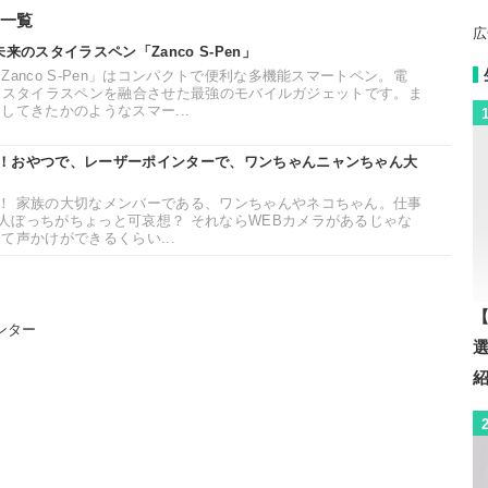
一覧
広
来のスタイラスペン「Zanco S-Pen」
anco S-Pen」はコンパクトで便利な多機能スマートペン。電
セット、スタイラスペンを融合させた最強のモバイルガジェットです。ま
してきたかのようなスマー...
！おやつで、レーザーポインターで、ワンちゃんニャンちゃん大
！ 家族の大切なメンバーである、ワンちゃんやネコちゃん。仕事
人ぼっちがちょっと可哀想？ それならWEBカメラがあるじゃな
て声かけができるくらい...
【
ンター