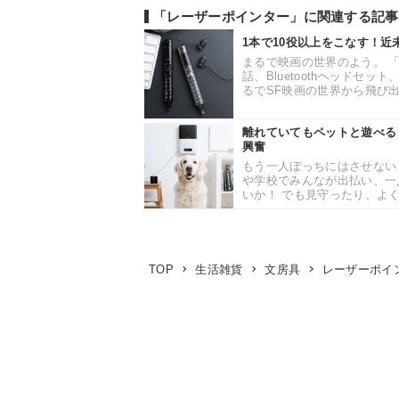
「レーザーポインター」に関連する記事
1本で10役以上をこなす！近未
まるで映画の世界のよう。 「Z
話、Bluetoothヘッド
るでSF映画の世界から飛び出
離れていてもペットと遊べる
興奮
もう一人ぼっちにはさせない
や学校でみんなが出払い、一
いか！ でも見守ったり、よく
レーザーポイ
TOP
生活雑貨
文房具