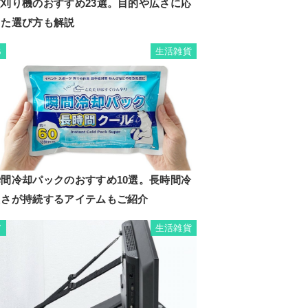
芝刈り機のおすすめ23選。目的や広さに応
じた選び方も解説
生活雑貨
6
瞬間冷却パックのおすすめ10選。長時間冷
たさが持続するアイテムもご紹介
生活雑貨
7