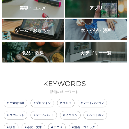
美容・コスメ
アプリ
ゲーム・おもちゃ
本・小説・漫画
食品・飲料
カテゴリー一覧
KEYWORDS
話題のキーワード
空気清浄機
プロテイン
ゴルフ
ノートパソコン
タブレット
ゲームパッド
イヤホン
ヘッドホン
映画
小説・文庫
アニメ
漫画・コミック