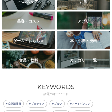
ヘルスケア
お酒
美容・コスメ
アプリ
ゲーム・おもちゃ
本・小説・漫画
食品・飲料
カテゴリー一覧
KEYWORDS
話題のキーワード
空気清浄機
プロテイン
ゴルフ
ノートパソコン