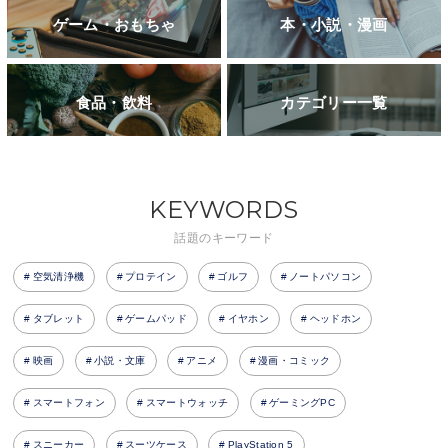
ゲーム・おもちゃ
本・小説・漫画
食品・飲料
カテゴリー一覧
KEYWORDS
話題のキーワード
空気清浄機
プロテイン
ゴルフ
ノートパソコン
タブレット
ゲームパッド
イヤホン
ヘッドホン
映画
小説・文庫
アニメ
漫画・コミック
スマートフォン
スマートウォッチ
ゲーミングPC
スニーカー
スーツケース
PlayStation 5