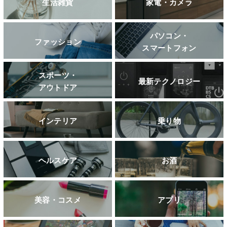
生活雑貨
家電・カメラ
パソコン・
ファッション
スマートフォン
スポーツ・
最新テクノロジー
アウトドア
インテリア
乗り物
ヘルスケア
お酒
美容・コスメ
アプリ