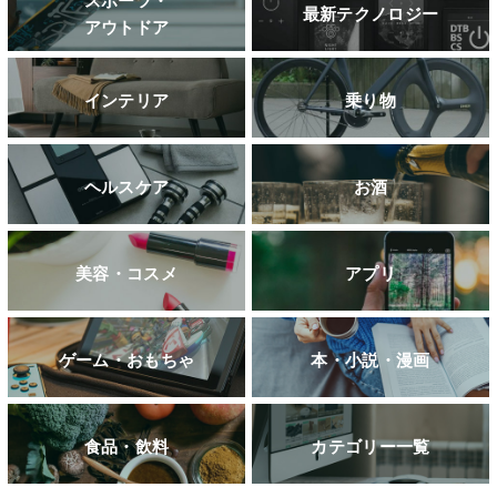
スポーツ・
最新テクノロジー
アウトドア
インテリア
乗り物
ヘルスケア
お酒
美容・コスメ
アプリ
ゲーム・おもちゃ
本・小説・漫画
食品・飲料
カテゴリー一覧