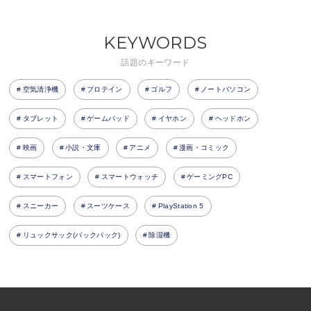
KEYWORDS
話題のキーワード
空気清浄機
プロテイン
ゴルフ
ノートパソコン
タブレット
ゲームパッド
イヤホン
ヘッドホン
映画
小説・文庫
アニメ
漫画・コミック
スマートフォン
スマートウォッチ
ゲーミングPC
スニーカー
スーツケース
PlayStation 5
リュックサック(バックパック)
除湿機