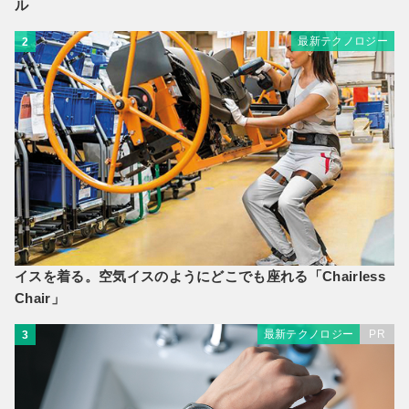
ル
最新テクノロジー
2
イスを着る。空気イスのようにどこでも座れる「Chairless
Chair」
最新テクノロジー
PR
3