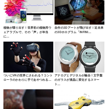
植物が喋り出す！世界初の植物用ウ
自作の3Dアートが飛び出す！近未来
ェアラブルで、その「声」が本当
の3Dホログラム「INFINI…
に…
ついにVRの世界にさわれる？コント
アナログとデジタルが融合！文字盤
ローラのかわりに手であやつれる…
のガラスが液晶に変化するスマー
ト…