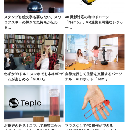
スタンプも絵文字も要らない。スワ
4K撮影対応の海中ドローン
ロフスキーの輝きで気持ちが伝わ
「Nemo」。VR連携も可能なレジャ
る…
ー…
わずか99ドル！スマホでも本格VRゲ
自律走行して生活を支援するパーソ
ームが楽しめる「NOLO」
ナル・AIロボット「Temi」
お茶好き必見！スマホで種類に合わ
マウスなしでPC操作ができる