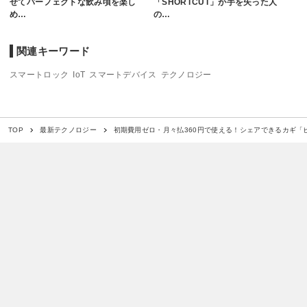
せてパーフェクトな飲み頃を楽し
「SHORTCUT」が手を失った人
め…
の…
関連キーワード
スマートロック
IoT
スマートデバイス
テクノロジー
初期費用ゼロ・月々払360円で使える！シェアできるカギ「
TOP
最新テクノロジー