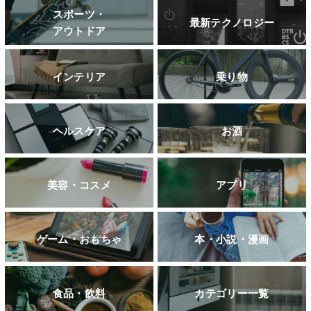
スポーツ・
最新テクノロジー
アウトドア
インテリア
乗り物
ヘルスケア
お酒
美容・コスメ
アプリ
ゲーム・おもちゃ
本・小説・漫画
食品・飲料
カテゴリー一覧