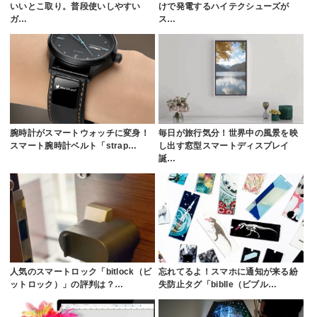
いいとこ取り。普段使いしやすい
けで発電するハイテクシューズが
ガ…
ス…
腕時計がスマートウォッチに変身！
毎日が旅行気分！世界中の風景を映
スマート腕時計ベルト「strap…
し出す窓型スマートディスプレイ
誕…
人気のスマートロック「bitlock（ビ
忘れてるよ！スマホに通知が来る紛
ットロック）」の評判は？…
失防止タグ「biblle（ビブル…