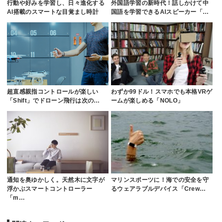
行動や好みを学習し、日々進化する
外国語学習の新時代！話しかけて中
AI搭載のスマートな目覚まし時計
国語を学習できるAIスピーカー「…
超直感親指コントロールが楽しい
わずか99ドル！スマホでも本格VRゲ
「Shift」でドローン飛行は次の…
ームが楽しめる「NOLO」
通知を奥ゆかしく。天然木に文字が
マリンスポーツに！海での安全を守
浮かぶスマートコントローラー
るウェアラブルデバイス「Crew…
「m…