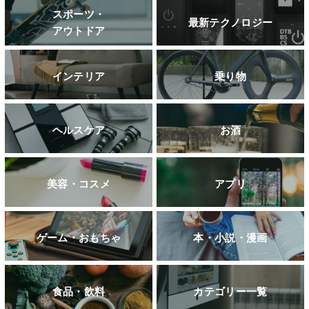
スポーツ・
最新テクノロジー
アウトドア
インテリア
乗り物
ヘルスケア
お酒
美容・コスメ
アプリ
ゲーム・おもちゃ
本・小説・漫画
食品・飲料
カテゴリー一覧