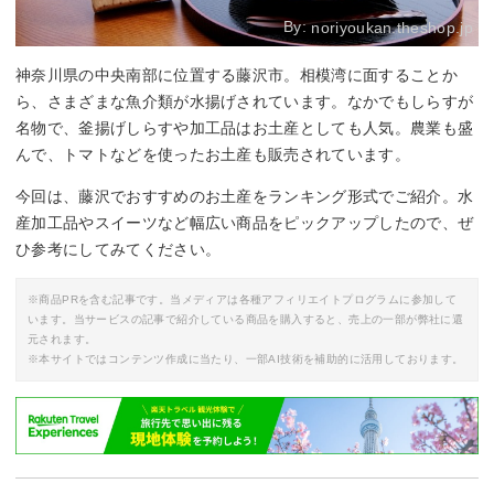
By:
noriyoukan.theshop.jp
神奈川県の中央南部に位置する藤沢市。相模湾に面することか
ら、さまざまな魚介類が水揚げされています。なかでもしらすが
名物で、釜揚げしらすや加工品はお土産としても人気。農業も盛
んで、トマトなどを使ったお土産も販売されています。
今回は、藤沢でおすすめのお土産をランキング形式でご紹介。水
産加工品やスイーツなど幅広い商品をピックアップしたので、ぜ
ひ参考にしてみてください。
※商品PRを含む記事です。当メディアは各種アフィリエイトプログラムに参加して
います。当サービスの記事で紹介している商品を購入すると、売上の一部が弊社に還
元されます。
※本サイトではコンテンツ作成に当たり、一部AI技術を補助的に活用しております。