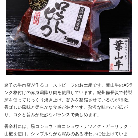
逗子の牛肉店が作るローストビーフのお土産です。葉山牛のA5ラ
ンク格付けの赤身霜降り肉を使用しています。紀州備長炭で特製
窯を使ってじっくり焼き上げ、旨みを凝縮させているのが特徴。
香ばしい風味と柔らかな食感が魅力です。贅沢な味わいが広が
り、コクと旨みが絶妙なバランスで楽しめます。
香辛料には、黒コショウ・白コショウ・ナツメグ・ガーリック・
山椒を使用。シンプルながら深みのある味わいに仕上げていま