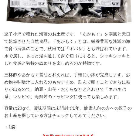
逗子小坪で穫れた海藻のお土産です。「あかもく」を寒風と天日
で乾燥させた自然食品。「あかもく」とは、栄養豊富な浅瀬の海
で育つ海藻のことで、秋田では「ギバサ」とも呼ばれています。
水で戻し、さっと湯を通してざく切りにすると、シャキシャキと
した食感と独特のぬめりを楽しめるのが特徴です。
三杯酢やあかもく醤油と和えれば、手軽に小鉢が完成します。炒
め物や味噌汁に入れるのもおすすめ。刻んで叩くことでさらに粘
りが出るので、納豆・山芋・おくらなどと合わせて「ネバネバ
系」レシピや、海鮮丼のトッピングに使っても楽しめます。
容量は20gで、賞味期限は未開封で1年。健康志向の方への逗子の
お土産を探している方はチェックしてみてください。
・1袋