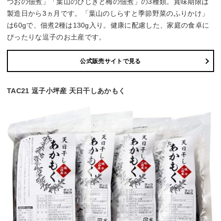
つおの佃煮」「葉山のひじきと梅の佃煮」の3種類。賞味期限は
製造日から3ヵ月です。「葉山のしらすと季節野菜のふりかけ」
は60gで、佃煮2種は130g入り。健康に配慮した、家庭の食卓に
ぴったりな逗子のお土産です。
公式販売サイトで見る
TAC21 逗子小坪産 天日干しあかもく