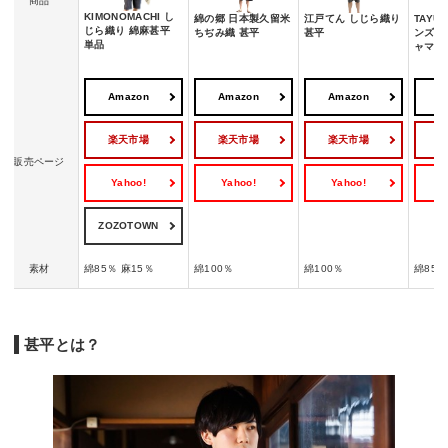
商品
KIMONOMACHI し
綿の郷 日本製久留米
江戸てん しじら織り
TAYU-
じら織り 綿麻甚平
ちぢみ織 甚平
甚平
ンズ 
単品
ャマ
Amazon
Amazon
Amazon
A
楽天市場
楽天市場
楽天市場
販売ページ
Yahoo!
Yahoo!
Yahoo!
Y
ZOZOTOWN
素材
綿85％ 麻15％
綿100％
綿100％
綿85％
甚平とは？