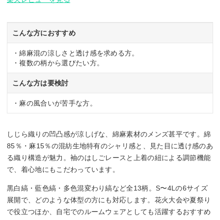
こんな方におすすめ
・綿麻混の涼しさと透け感を求める方。
・複数の柄から選びたい方。
こんな方は要検討
・麻の風合いが苦手な方。
しじら織りの凹凸感が涼しげな、綿麻素材のメンズ甚平です。綿
85％・麻15％の混紡生地特有のシャリ感と、見た目に透け感のあ
る織り構造が魅力。袖のはしごレースと上着の紐による調節機能
で、着心地にもこだわっています。
黒白縞・藍色縞・多色混変わり縞など全13柄。S〜4Lの6サイズ
展開で、どのような体型の方にも対応します。花火大会や夏祭り
で役立つほか、自宅でのルームウェアとしても活躍するおすすめ