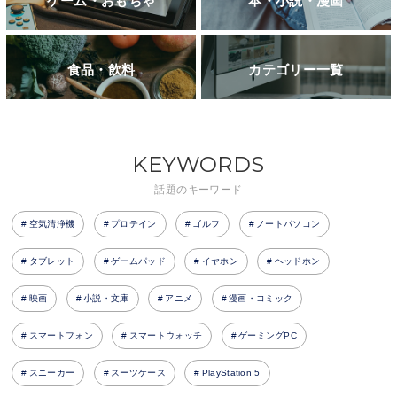
ゲーム・おもちゃ
本・小説・漫画
食品・飲料
カテゴリー一覧
KEYWORDS
話題のキーワード
空気清浄機
プロテイン
ゴルフ
ノートパソコン
タブレット
ゲームパッド
イヤホン
ヘッドホン
映画
小説・文庫
アニメ
漫画・コミック
スマートフォン
スマートウォッチ
ゲーミングPC
スニーカー
スーツケース
PlayStation 5