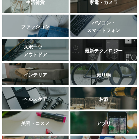
生活雑貨
家電・カメラ
パソコン・
ファッション
スマートフォン
スポーツ・
最新テクノロジー
アウトドア
インテリア
乗り物
ヘルスケア
お酒
美容・コスメ
アプリ