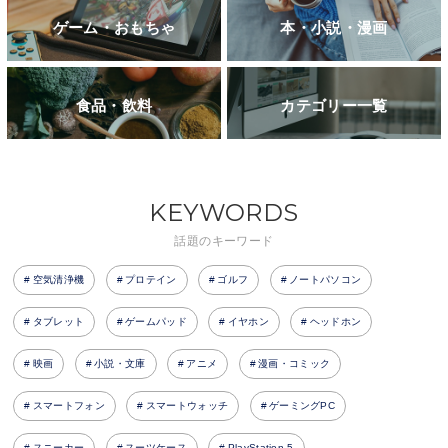
ゲーム・おもちゃ
本・小説・漫画
食品・飲料
カテゴリー一覧
KEYWORDS
話題のキーワード
空気清浄機
プロテイン
ゴルフ
ノートパソコン
タブレット
ゲームパッド
イヤホン
ヘッドホン
映画
小説・文庫
アニメ
漫画・コミック
スマートフォン
スマートウォッチ
ゲーミングPC
スニーカー
スーツケース
PlayStation 5