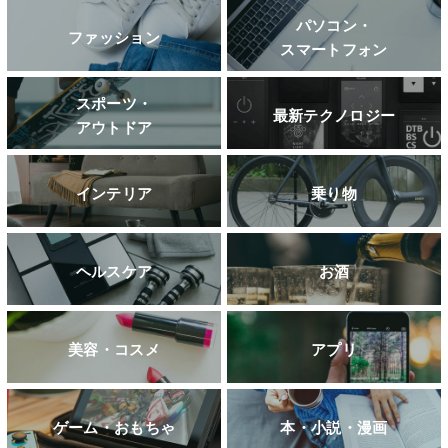
パソコン・
ファッション
スマートフォン
スポーツ・
最新テクノロジー
アウトドア
インテリア
乗り物
ヘルスケア
お酒
美容・コスメ
アプリ
ゲーム・おもちゃ
本・小説・漫画