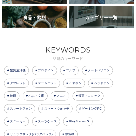
食品・飲料
カテゴリー一覧
KEYWORDS
話題のキーワード
空気清浄機
プロテイン
ゴルフ
ノートパソコン
タブレット
ゲームパッド
イヤホン
ヘッドホン
映画
小説・文庫
アニメ
漫画・コミック
スマートフォン
スマートウォッチ
ゲーミングPC
スニーカー
スーツケース
PlayStation 5
リュックサック(バックパック)
除湿機