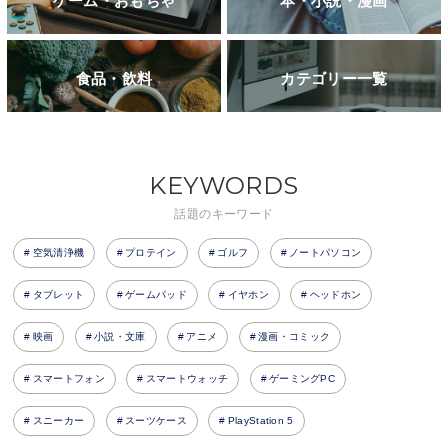
ゲーム・おもちゃ
本・小説・漫画
食品・飲料
カテゴリー一覧
KEYWORDS
話題のキーワード
空気清浄機
プロテイン
ゴルフ
ノートパソコン
タブレット
ゲームパッド
イヤホン
ヘッドホン
映画
小説・文庫
アニメ
漫画・コミック
スマートフォン
スマートウォッチ
ゲーミングPC
スニーカー
スーツケース
PlayStation 5