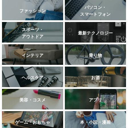
パソコン・
ファッション
スマートフォン
スポーツ・
最新テクノロジー
アウトドア
インテリア
乗り物
ヘルスケア
お酒
美容・コスメ
アプリ
ゲーム・おもちゃ
本・小説・漫画