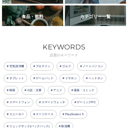
食品・飲料
カテゴリー一覧
KEYWORDS
話題のキーワード
空気清浄機
プロテイン
ゴルフ
ノートパソコン
タブレット
ゲームパッド
イヤホン
ヘッドホン
映画
小説・文庫
アニメ
漫画・コミック
スマートフォン
スマートウォッチ
ゲーミングPC
スニーカー
スーツケース
PlayStation 5
リュックサック(バックパック)
除湿機