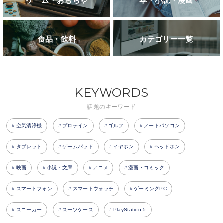
ゲーム・おもちゃ
本・小説・漫画
食品・飲料
カテゴリー一覧
KEYWORDS
話題のキーワード
空気清浄機
プロテイン
ゴルフ
ノートパソコン
タブレット
ゲームパッド
イヤホン
ヘッドホン
映画
小説・文庫
アニメ
漫画・コミック
スマートフォン
スマートウォッチ
ゲーミングPC
スニーカー
スーツケース
PlayStation 5