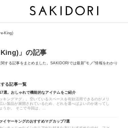
-King)
King)」の記事
g)」に関する記事をまとめました。SAKIDORIでは最新"モノ"情報をわかり
関連する記事一覧
17選。おしゃれで機能的なアイテムをご紹介
ッキングマグ」。空いているスペースを有効活用できるのがメリ
広い製品が展開されているため、どれを選べばよいのか迷ってし
うか。 そこで今回は、...
ァイヤーキングのおすすめマグカップ7選
センチュリーなインテリアがお好きな方におすすめなのが、ファ