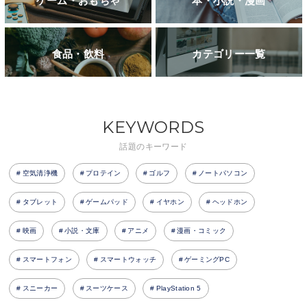
ゲーム・おもちゃ
本・小説・漫画
食品・飲料
カテゴリー一覧
KEYWORDS
話題のキーワード
空気清浄機
プロテイン
ゴルフ
ノートパソコン
タブレット
ゲームパッド
イヤホン
ヘッドホン
映画
小説・文庫
アニメ
漫画・コミック
スマートフォン
スマートウォッチ
ゲーミングPC
スニーカー
スーツケース
PlayStation 5