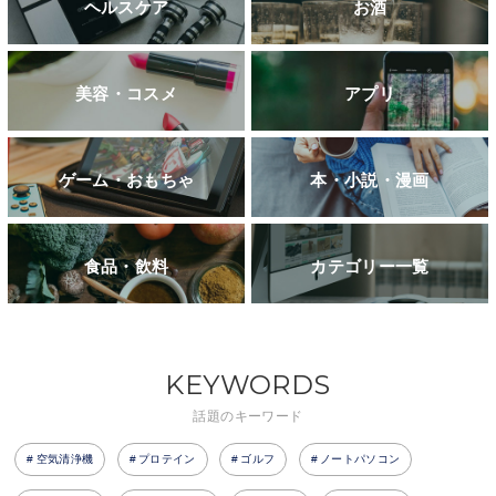
ヘルスケア
お酒
美容・コスメ
アプリ
ゲーム・おもちゃ
本・小説・漫画
食品・飲料
カテゴリー一覧
KEYWORDS
話題のキーワード
空気清浄機
プロテイン
ゴルフ
ノートパソコン