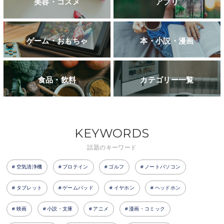
美容・コスメ
アプリ
ゲーム・おもちゃ
本・小説・漫画
食品・飲料
カテゴリー一覧
KEYWORDS
話題のキーワード
空気清浄機
プロテイン
ゴルフ
ノートパソコン
タブレット
ゲームパッド
イヤホン
ヘッドホン
映画
小説・文庫
アニメ
漫画・コミック