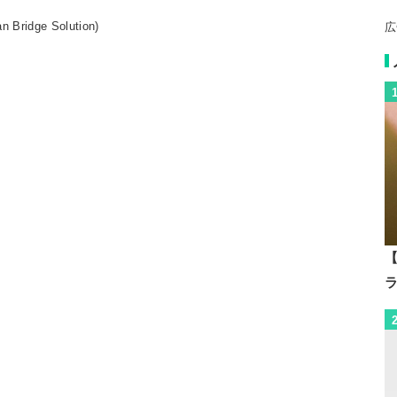
ridge Solution)
広
【