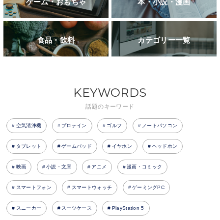
ゲーム・おもちゃ
本・小説・漫画
食品・飲料
カテゴリー一覧
KEYWORDS
話題のキーワード
空気清浄機
プロテイン
ゴルフ
ノートパソコン
タブレット
ゲームパッド
イヤホン
ヘッドホン
映画
小説・文庫
アニメ
漫画・コミック
スマートフォン
スマートウォッチ
ゲーミングPC
スニーカー
スーツケース
PlayStation 5