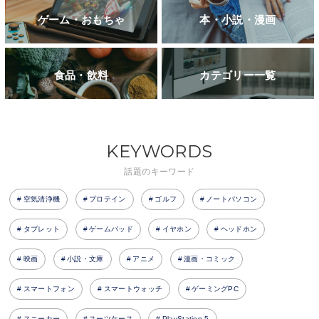
ゲーム・おもちゃ
本・小説・漫画
食品・飲料
カテゴリー一覧
KEYWORDS
話題のキーワード
空気清浄機
プロテイン
ゴルフ
ノートパソコン
タブレット
ゲームパッド
イヤホン
ヘッドホン
映画
小説・文庫
アニメ
漫画・コミック
スマートフォン
スマートウォッチ
ゲーミングPC
スニーカー
スーツケース
PlayStation 5