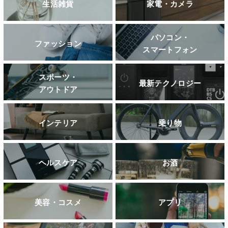
生活雑貨
家電・カメラ
パソコン・
ファッション
スマートフォン
スポーツ・
最新テクノロジー
アウトドア
インテリア
乗り物
ヘルスケア
お酒
美容・コスメ
アプリ