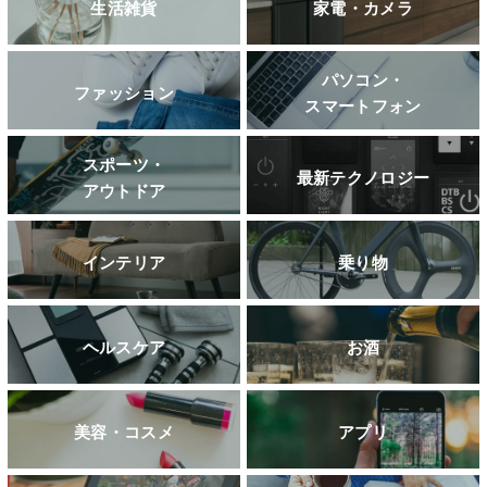
生活雑貨
家電・カメラ
パソコン・
ファッション
スマートフォン
スポーツ・
最新テクノロジー
アウトドア
インテリア
乗り物
ヘルスケア
お酒
美容・コスメ
アプリ