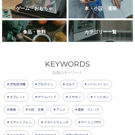
ゲーム・おもちゃ
本・小説・漫画
食品・飲料
カテゴリー一覧
KEYWORDS
話題のキーワード
空気清浄機
プロテイン
ゴルフ
ノートパソコン
タブレット
ゲームパッド
イヤホン
ヘッドホン
映画
小説・文庫
アニメ
漫画・コミック
スマートフォン
スマートウォッチ
ゲーミングPC
スニーカー
スーツケース
PlayStation 5