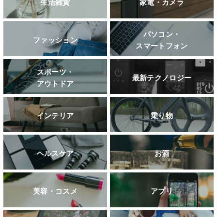
生活雑貨
家電・カメラ
パソコン・
ファッション
スマートフォン
スポーツ・
最新テクノロジー
アウトドア
インテリア
乗り物
ヘルスケア
お酒
美容・コスメ
アプリ