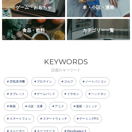
ゲーム・おもちゃ
本・小説・漫画
食品・飲料
カテゴリー一覧
KEYWORDS
話題のキーワード
空気清浄機
プロテイン
ゴルフ
ノートパソコン
タブレット
ゲームパッド
イヤホン
ヘッドホン
映画
小説・文庫
アニメ
漫画・コミック
スマートフォン
スマートウォッチ
ゲーミングPC
スニーカー
スーツケース
PlayStation 5