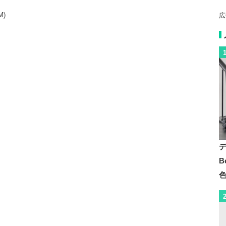
M)
広
B