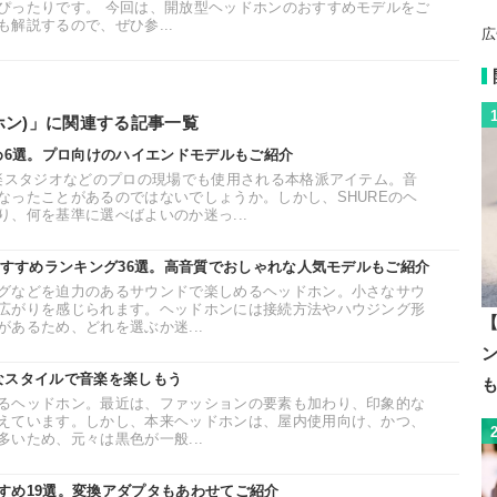
ぴったりです。 今回は、開放型ヘッドホンのおすすめモデルをご
解説するので、ぜひ参...
広
ホン)」に関連する記事一覧
すめ6選。プロ向けのハイエンドモデルもご紹介
音楽スタジオなどのプロの現場でも使用される本格派アイテム。音
なったことがあるのではないでしょうか。しかし、SHUREのヘ
、何を基準に選べばよいのか迷っ...
おすすめランキング36選。高音質でおしゃれな人気モデルもご紹介
グなどを迫力のあるサウンドで楽しめるヘッドホン。小さなサウ
広がりを感じられます。ヘッドホンには接続方法やハウジング形
【
あるため、どれを選ぶか迷...
なスタイルで音楽を楽しもう
るヘッドホン。最近は、ファッションの要素も加わり、印象的な
えています。しかし、本来ヘッドホンは、屋内使用向け、かつ、
いため、元々は黒色が一般...
すめ19選。変換アダプタもあわせてご紹介