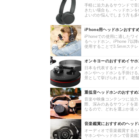
手軽に迫力あるサウンドで音
きたい場合も、ヘッドホンを
よいのか悩んでしまう方も多い
iPhone用ヘッドホンおす
iPhoneでの使用に適した
るヘッドホン。iPhone 
使用することで3.5mmステレ
オンキヨーのおすすめイヤホ
日本を代表するオーディオメ
ホンやヘッドホンも手掛ける
景として挙げられます。 老舗
重低音ヘッドホンのおすすめ
音楽や映像コンテンツに迫力
際、深みのあるサウンドを楽
なるので、どれを選ぶか迷って
音楽鑑賞におすすめのヘッド
オーディオで音楽鑑賞すると
ヤホンやヘッドホンで音楽鑑