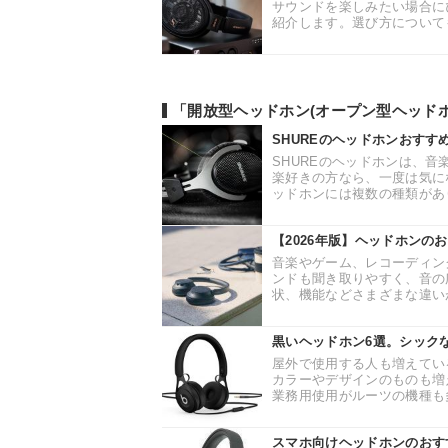
サウンドを楽しみたい場合に
紹介します。選び方についても
「開放型ヘッドホン(オープン型ヘッド
SHUREのヘッドホンおす
SHUREのヘッドホンは、
楽好きの方なら、一度は気に
ッドホンには複数の種類があり
【2026年版】ヘッドホンの
音楽やゲーム、レコーディン
ンドも聞き取りやすく、音の
状、機能などさまざまな違いが
黒いヘッドホン6選。シック
屋外で使用する人も増えてい
カラーやデザインのものも増
業務用使用がルーツの機種も多
スマホ向けヘッドホンのおす