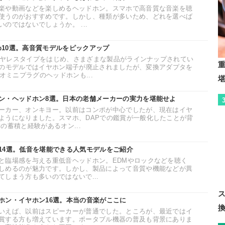
楽や動画などを楽しめるヘッドホン。スマホで高音質な音楽を聴
使うのがおすすめです。しかし、種類が多いため、どれを選べば
のではないでしょうか。 ...
すめ10選。高音質モデルをピックアップ
ワイヤレスタイプをはじめ、さまざまな製品がラインナップされてい
7以降のモデルではイヤホン端子が廃止されましたが、変換アダプタを
オミニプラグのヘッドホンも...
ン・ヘッドホン8選。日本の老舗メーカーの実力を堪能せよ
ーカー、オンキヨー。以前はコンポが中心でしたが、現在はイヤ
ようになりました。スマホ、DAPでの鑑賞が一般化したことが背
の蓄積と経験があるオン...
14選。低音を堪能できる人気モデルをご紹介
と臨場感を与える重低音ヘッドホン。EDMやロックなどを聴く
しめるのが魅力です。しかし、製品によって音質や機能などが異
しまう方も多いのではないで...
ホン・イヤホン16選。本当の音楽がここに
いえば、以前はスピーカーが普通でした。ところが、最近ではイ
賞する方も増えています。ポータブル機器の普及も背景にありま