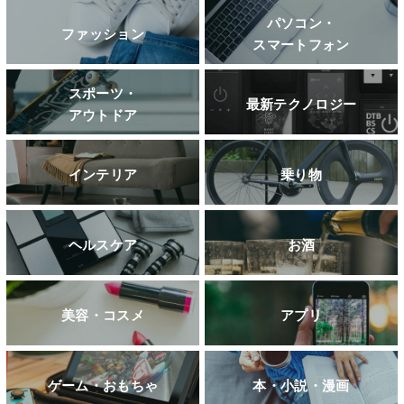
パソコン・
ファッション
スマートフォン
スポーツ・
最新テクノロジー
アウトドア
インテリア
乗り物
ヘルスケア
お酒
美容・コスメ
アプリ
ゲーム・おもちゃ
本・小説・漫画