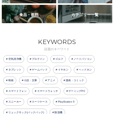
食品・飲料
カテゴリー一覧
KEYWORDS
話題のキーワード
空気清浄機
プロテイン
ゴルフ
ノートパソコン
タブレット
ゲームパッド
イヤホン
ヘッドホン
映画
小説・文庫
アニメ
漫画・コミック
スマートフォン
スマートウォッチ
ゲーミングPC
スニーカー
スーツケース
PlayStation 5
リュックサック(バックパック)
除湿機