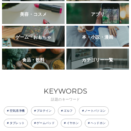
美容・コスメ
アプリ
ゲーム・おもちゃ
本・小説・漫画
食品・飲料
カテゴリー一覧
KEYWORDS
話題のキーワード
空気清浄機
プロテイン
ゴルフ
ノートパソコン
タブレット
ゲームパッド
イヤホン
ヘッドホン