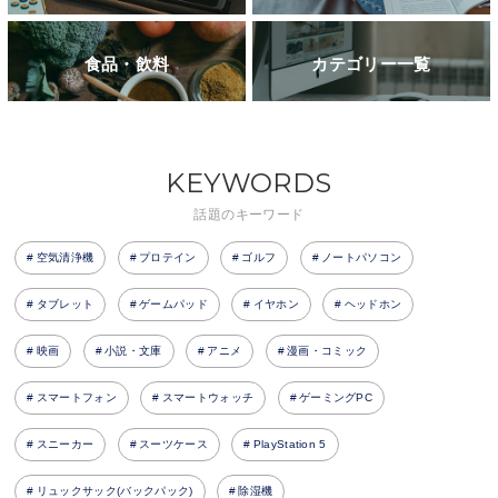
食品・飲料
カテゴリー一覧
KEYWORDS
話題のキーワード
空気清浄機
プロテイン
ゴルフ
ノートパソコン
タブレット
ゲームパッド
イヤホン
ヘッドホン
映画
小説・文庫
アニメ
漫画・コミック
スマートフォン
スマートウォッチ
ゲーミングPC
スニーカー
スーツケース
PlayStation 5
リュックサック(バックパック)
除湿機