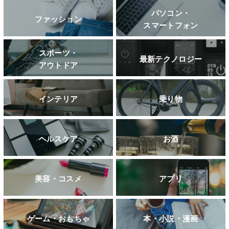
パソコン・
ファッション
スマートフォン
スポーツ・
最新テクノロジー
アウトドア
インテリア
乗り物
ヘルスケア
お酒
美容・コスメ
アプリ
ゲーム・おもちゃ
本・小説・漫画