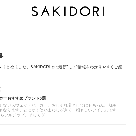
事
記事をまとめました。SAKIDORIでは最新"モノ"情報をわかりやすくご紹
覧
カーおすすめブランド3選
せないスウェットパーカー。おしゃれ着としてはもちろん、肌寒
もなります。とにかく使いまわしがきく、頼もしいアイテムです
らフルジップ、そしてダ...