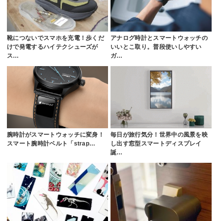
靴につないでスマホを充電！歩くだ
アナログ時計とスマートウォッチの
けで発電するハイテクシューズが
いいとこ取り。普段使いしやすい
ス…
ガ…
腕時計がスマートウォッチに変身！
毎日が旅行気分！世界中の風景を映
スマート腕時計ベルト「strap…
し出す窓型スマートディスプレイ
誕…