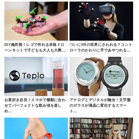
DIY魂炸裂！レゴで作れる本格ドロ
ついにVRの世界にさわれる？コント
ーンキットで子どもも大人も大興…
ローラのかわりに手であやつれる…
お茶好き必見！スマホで種類に合わ
アナログとデジタルが融合！文字盤
せてパーフェクトな飲み頃を楽し
のガラスが液晶に変化するスマー
め…
ト…