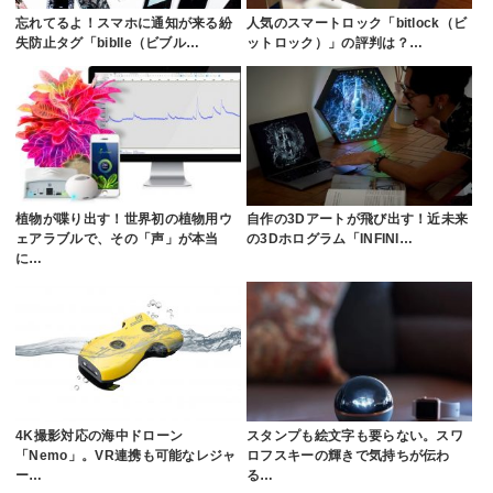
忘れてるよ！スマホに通知が来る紛
人気のスマートロック「bitlock（ビ
失防止タグ「biblle（ビブル…
ットロック）」の評判は？…
植物が喋り出す！世界初の植物用ウ
自作の3Dアートが飛び出す！近未来
ェアラブルで、その「声」が本当
の3Dホログラム「INFINI…
に…
4K撮影対応の海中ドローン
スタンプも絵文字も要らない。スワ
「Nemo」。VR連携も可能なレジャ
ロフスキーの輝きで気持ちが伝わ
ー…
る…