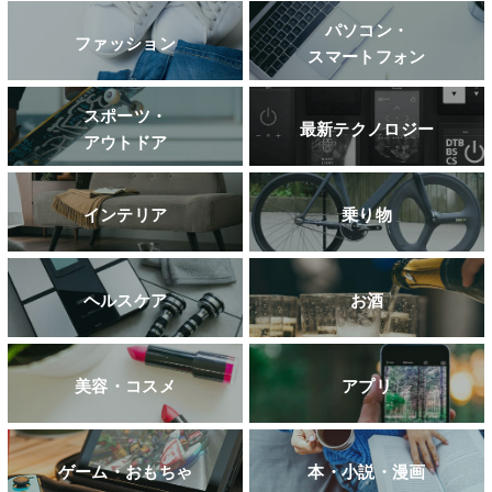
パソコン・
ファッション
スマートフォン
スポーツ・
最新テクノロジー
アウトドア
インテリア
乗り物
ヘルスケア
お酒
美容・コスメ
アプリ
ゲーム・おもちゃ
本・小説・漫画