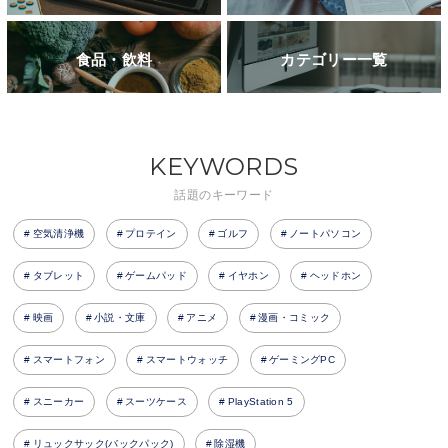
食品・飲料
カテゴリー一覧
KEYWORDS
話題のキーワード
空気清浄機
プロテイン
ゴルフ
ノートパソコン
タブレット
ゲームパッド
イヤホン
ヘッドホン
映画
小説・文庫
アニメ
漫画・コミック
スマートフォン
スマートウォッチ
ゲーミングPC
スニーカー
スーツケース
PlayStation 5
リュックサック(バックパック)
除湿機