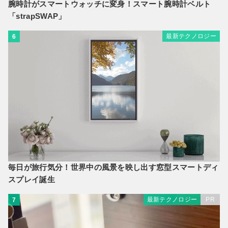
腕時計がスマートウォッチに変身！スマート腕時計ベルト
「strapSWAP」
最新テクノロジー
6
毎日が旅行気分！世界中の風景を映し出す窓型スマートディ
スプレイ誕生
最新テクノロジー
PR
7