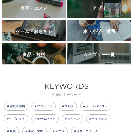
美容・コスメ
アプリ
ゲーム・おもちゃ
本・小説・漫画
食品・飲料
カテゴリー一覧
KEYWORDS
話題のキーワード
空気清浄機
プロテイン
ゴルフ
ノートパソコン
タブレット
ゲームパッド
イヤホン
ヘッドホン
映画
小説・文庫
アニメ
漫画・コミック