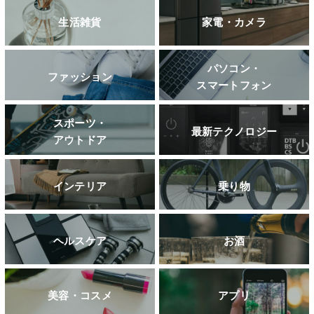
生活雑貨
家電・カメラ
パソコン・
ファッション
スマートフォン
スポーツ・
最新テクノロジー
アウトドア
インテリア
乗り物
ヘルスケア
お酒
美容・コスメ
アプリ