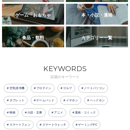
ゲーム・おもちゃ
本・小説・漫画
食品・飲料
カテゴリー一覧
KEYWORDS
話題のキーワード
空気清浄機
プロテイン
ゴルフ
ノートパソコン
タブレット
ゲームパッド
イヤホン
ヘッドホン
映画
小説・文庫
アニメ
漫画・コミック
スマートフォン
スマートウォッチ
ゲーミングPC