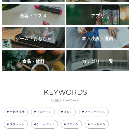
美容・コスメ
アプリ
ゲーム・おもちゃ
本・小説・漫画
食品・飲料
カテゴリー一覧
KEYWORDS
話題のキーワード
空気清浄機
プロテイン
ゴルフ
ノートパソコン
タブレット
ゲームパッド
イヤホン
ヘッドホン