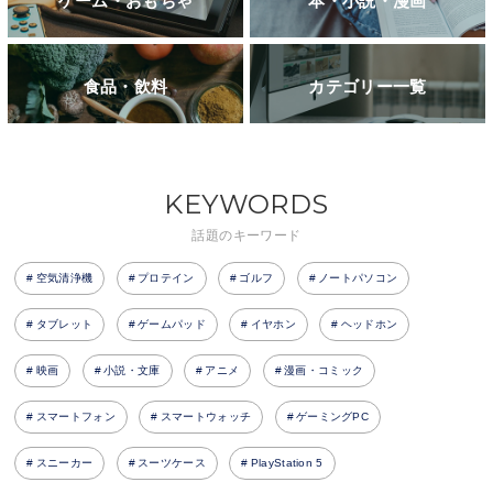
ゲーム・おもちゃ
本・小説・漫画
食品・飲料
カテゴリー一覧
KEYWORDS
話題のキーワード
空気清浄機
プロテイン
ゴルフ
ノートパソコン
タブレット
ゲームパッド
イヤホン
ヘッドホン
映画
小説・文庫
アニメ
漫画・コミック
スマートフォン
スマートウォッチ
ゲーミングPC
スニーカー
スーツケース
PlayStation 5