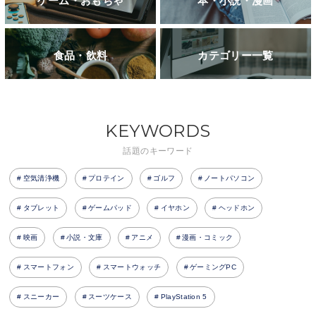
ゲーム・おもちゃ
本・小説・漫画
食品・飲料
カテゴリー一覧
KEYWORDS
話題のキーワード
空気清浄機
プロテイン
ゴルフ
ノートパソコン
タブレット
ゲームパッド
イヤホン
ヘッドホン
映画
小説・文庫
アニメ
漫画・コミック
スマートフォン
スマートウォッチ
ゲーミングPC
スニーカー
スーツケース
PlayStation 5