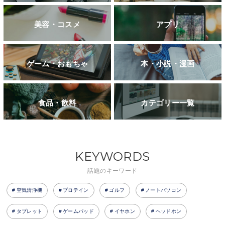
美容・コスメ
アプリ
ゲーム・おもちゃ
本・小説・漫画
食品・飲料
カテゴリー一覧
KEYWORDS
話題のキーワード
空気清浄機
プロテイン
ゴルフ
ノートパソコン
タブレット
ゲームパッド
イヤホン
ヘッドホン