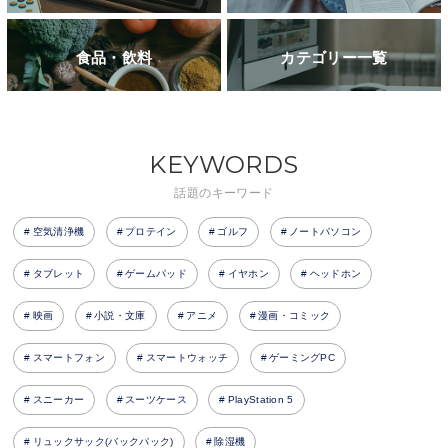
食品・飲料
カテゴリー一覧
KEYWORDS
話題のキーワード
空気清浄機
プロテイン
ゴルフ
ノートパソコン
タブレット
ゲームパッド
イヤホン
ヘッドホン
映画
小説・文庫
アニメ
漫画・コミック
スマートフォン
スマートウォッチ
ゲーミングPC
スニーカー
スーツケース
PlayStation 5
リュックサック(バックパック)
除湿機