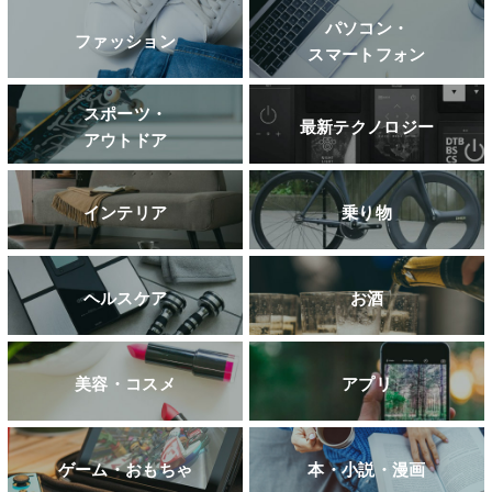
パソコン・
ファッション
スマートフォン
スポーツ・
最新テクノロジー
アウトドア
インテリア
乗り物
ヘルスケア
お酒
美容・コスメ
アプリ
ゲーム・おもちゃ
本・小説・漫画