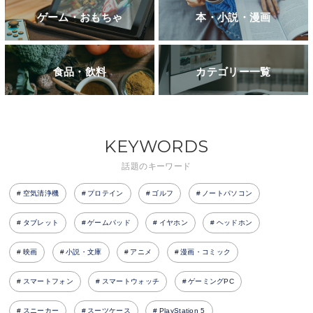
ゲーム・おもちゃ
本・小説・漫画
食品・飲料
カテゴリー一覧
KEYWORDS
話題のキーワード
空気清浄機
プロテイン
ゴルフ
ノートパソコン
タブレット
ゲームパッド
イヤホン
ヘッドホン
映画
小説・文庫
アニメ
漫画・コミック
スマートフォン
スマートウォッチ
ゲーミングPC
スニーカー
スーツケース
PlayStation 5