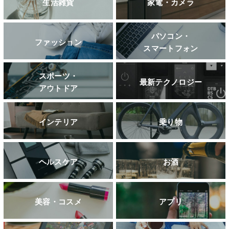
生活雑貨
家電・カメラ
パソコン・
ファッション
スマートフォン
スポーツ・
最新テクノロジー
アウトドア
インテリア
乗り物
ヘルスケア
お酒
美容・コスメ
アプリ