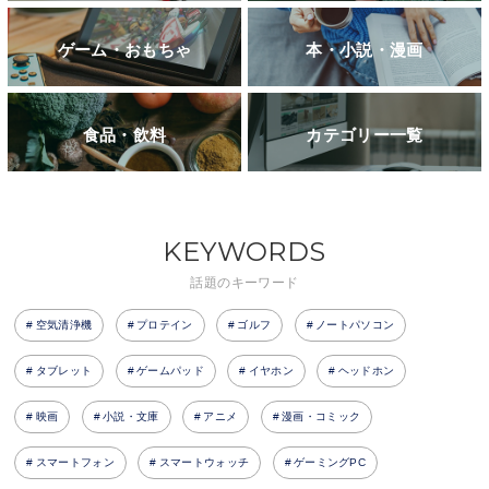
ゲーム・おもちゃ
本・小説・漫画
食品・飲料
カテゴリー一覧
KEYWORDS
話題のキーワード
空気清浄機
プロテイン
ゴルフ
ノートパソコン
タブレット
ゲームパッド
イヤホン
ヘッドホン
映画
小説・文庫
アニメ
漫画・コミック
スマートフォン
スマートウォッチ
ゲーミングPC