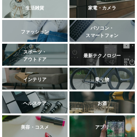
生活雑貨
家電・カメラ
パソコン・
ファッション
スマートフォン
スポーツ・
最新テクノロジー
アウトドア
インテリア
乗り物
ヘルスケア
お酒
美容・コスメ
アプリ