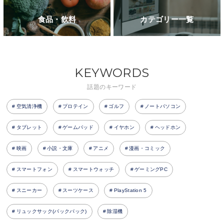
食品・飲料
カテゴリー一覧
KEYWORDS
話題のキーワード
空気清浄機
プロテイン
ゴルフ
ノートパソコン
タブレット
ゲームパッド
イヤホン
ヘッドホン
映画
小説・文庫
アニメ
漫画・コミック
スマートフォン
スマートウォッチ
ゲーミングPC
スニーカー
スーツケース
PlayStation 5
リュックサック(バックパック)
除湿機