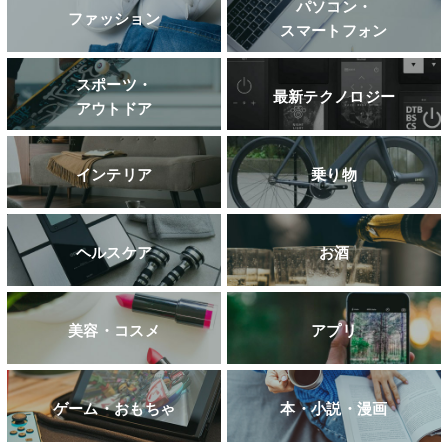
パソコン・
ファッション
スマートフォン
スポーツ・
最新テクノロジー
アウトドア
インテリア
乗り物
ヘルスケア
お酒
美容・コスメ
アプリ
ゲーム・おもちゃ
本・小説・漫画