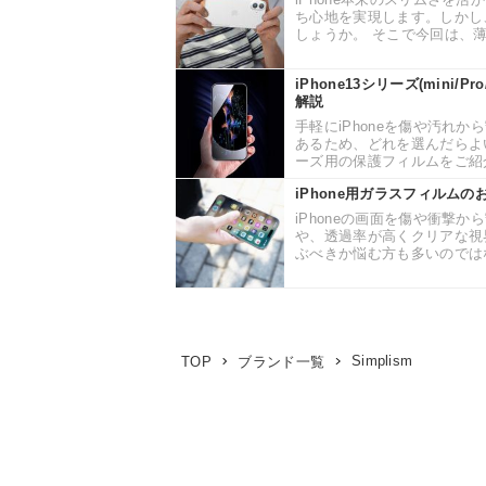
ち心地を実現します。しかし
しょうか。 そこで今回は、薄いi
iPhone13シリーズ(mini
解説
手軽にiPhoneを傷や汚れ
あるため、どれを選んだらよい
ーズ用の保護フィルムをご紹介
iPhone用ガラスフィルム
iPhoneの画面を傷や衝撃か
や、透過率が高くクリアな視
ぶべきか悩む方も多いのではな
Simplism
TOP
ブランド一覧