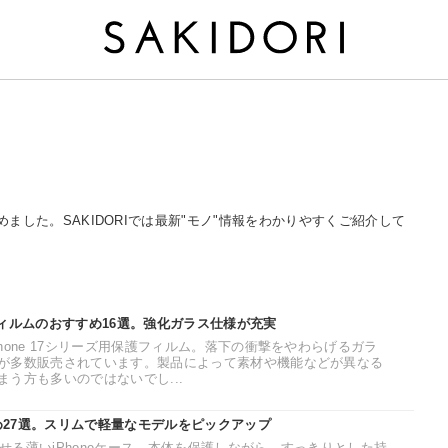
まとめました。SAKIDORIでは最新"モノ"情報をわかりやすくご紹介して
護フィルムのおすすめ16選。強化ガラス仕様が充実
hone 17シリーズ用保護フィルム。落下の衝撃をやわらげるガラ
が多数販売されています。製品によって素材や機能などが異なる
う方も多いのではないでし...
すめ27選。スリムで軽量なモデルをピックアップ
活かせる薄いiPhoneケース。本体を保護しながら、すっきりとした持