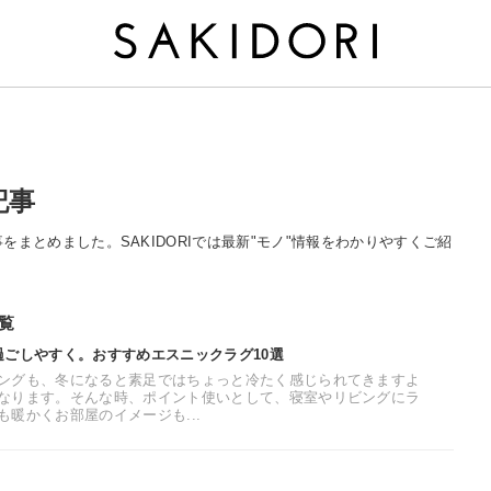
記事
る記事をまとめました。SAKIDORIでは最新"モノ"情報をわかりやすくご紹
一覧
過ごしやすく。おすすめエスニックラグ10選
ングも、冬になると素足ではちょっと冷たく感じられてきますよ
なります。そんな時、ポイント使いとして、寝室やリビングにラ
暖かくお部屋のイメージも...