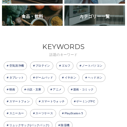
食品・飲料
カテゴリー一覧
KEYWORDS
話題のキーワード
空気清浄機
プロテイン
ゴルフ
ノートパソコン
タブレット
ゲームパッド
イヤホン
ヘッドホン
映画
小説・文庫
アニメ
漫画・コミック
スマートフォン
スマートウォッチ
ゲーミングPC
スニーカー
スーツケース
PlayStation 5
リュックサック(バックパック)
除湿機