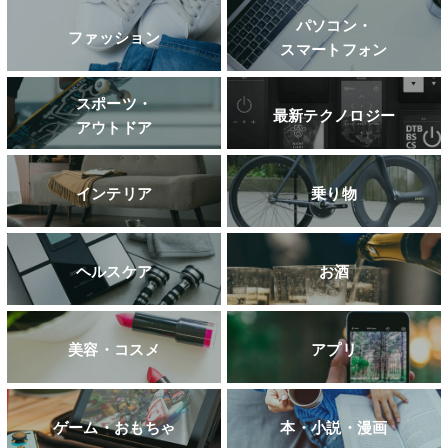
パソコン・
ファッション
スマートフォン
スポーツ・
最新テクノロジー
アウトドア
インテリア
乗り物
ヘルスケア
お酒
美容・コスメ
アプリ
ゲーム・おもちゃ
本・小説・漫画